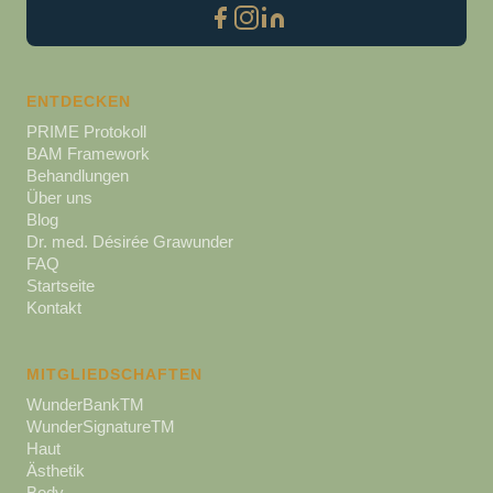
ENTDECKEN
PRIME Protokoll
BAM Framework
Behandlungen
Über uns
Blog
Dr. med. Désirée Grawunder
FAQ
Startseite
Kontakt
MITGLIEDSCHAFTEN
WunderBankTM
WunderSignatureTM
Haut
Ästhetik
Body