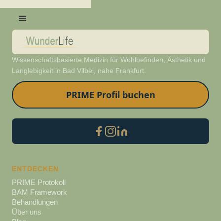
Wissenschaftsbasierte Medizin für Wohlbefinden, Ästhetik und
Langlebigkeit in Bad Vilbel, nahe Frankfurt.
PRIME Profil buchen
ENTDECKEN
PRIME Protokoll
BAM Framework
Behandlungen
Über uns