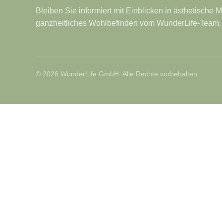
Bleiben Sie informiert mit Einblicken in ästhetische
ganzheitliches Wohlbefinden vom WunderLife-Team.
© 2026 WunderLife GmbH. Alle Rechte vorbehalten.