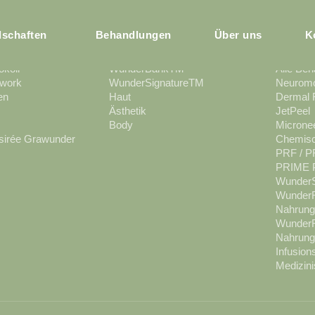
dschaften
Behandlungen
Über uns
K
EN
MITGLIEDSCHAFTEN
BEHAN
koll
WunderBankTM
Alle Be
work
WunderSignatureTM
Neuromo
en
Haut
Dermal F
Ästhetik
JetPeel
Body
Micronee
sirée Grawunder
Chemisc
PRF / PR
PRIME P
Wunder
Wunder
Nahrung
Wunder
Nahrung
Infusion
Medizini