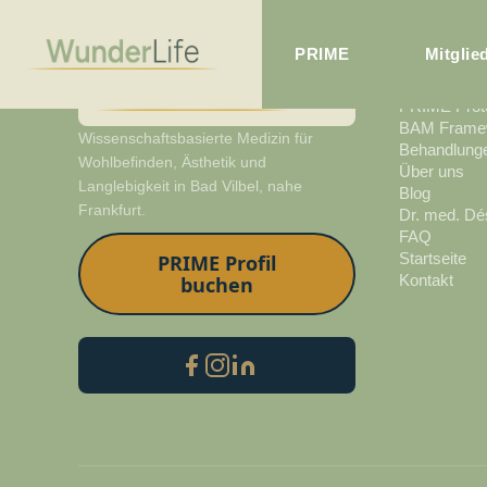
PRIME
Mitglie
ENTDECK
PRIME Proto
BAM Frame
Wissenschaftsbasierte Medizin für
Behandlung
Wohlbefinden, Ästhetik und
Über uns
Langlebigkeit in Bad Vilbel, nahe
Blog
Frankfurt.
Dr. med. Dé
FAQ
Startseite
PRIME Profil
Kontakt
buchen