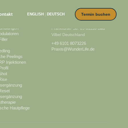
ontakt
ENGLISH
|
DEUTSCH
Termin buchen
DLUNGEN
KONTAKT
handlungen
Frankfurter Str. 69 61118 Bad
dulatoren
Vilbel Deutschland
iller
+49 6101 8073226
Praxis@WunderLife.de
dling
he Peelings
P Injektionen
rofil
Shot
Rise
sergänzung
Reset
sergänzung
stherapie
sche Hautpflege