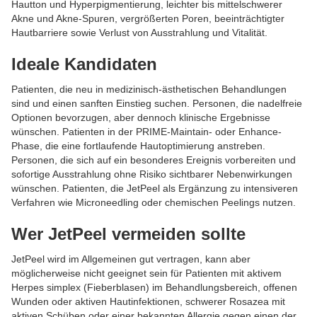
Hautton und Hyperpigmentierung, leichter bis mittelschwerer
Akne und Akne-Spuren, vergrößerten Poren, beeinträchtigter
Hautbarriere sowie Verlust von Ausstrahlung und Vitalität.
Ideale Kandidaten
Patienten, die neu in medizinisch-ästhetischen Behandlungen
sind und einen sanften Einstieg suchen. Personen, die nadelfreie
Optionen bevorzugen, aber dennoch klinische Ergebnisse
wünschen. Patienten in der PRIME-Maintain- oder Enhance-
Phase, die eine fortlaufende Hautoptimierung anstreben.
Personen, die sich auf ein besonderes Ereignis vorbereiten und
sofortige Ausstrahlung ohne Risiko sichtbarer Nebenwirkungen
wünschen. Patienten, die JetPeel als Ergänzung zu intensiveren
Verfahren wie Microneedling oder chemischen Peelings nutzen.
Wer JetPeel vermeiden sollte
JetPeel wird im Allgemeinen gut vertragen, kann aber
möglicherweise nicht geeignet sein für Patienten mit aktivem
Herpes simplex (Fieberblasen) im Behandlungsbereich, offenen
Wunden oder aktiven Hautinfektionen, schwerer Rosazea mit
aktiven Schüben oder einer bekannten Allergie gegen einen der