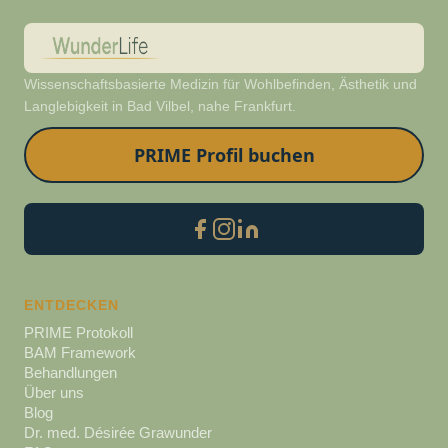
Wissenschaftsbasierte Medizin für Wohlbefinden, Ästhetik und
Langlebigkeit in Bad Vilbel, nahe Frankfurt.
PRIME Profil buchen
ENTDECKEN
PRIME Protokoll
BAM Framework
Behandlungen
Über uns
Blog
Dr. med. Désirée Grawunder