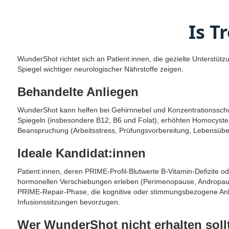
Is T
WunderShot richtet sich an Patient:innen, die gezielte Unterstü
Spiegel wichtiger neurologischer Nährstoffe zeigen.
Behandelte Anliegen
WunderShot kann helfen bei Gehirnnebel und Konzentrationsschw
Spiegeln (insbesondere B12, B6 und Folat), erhöhten Homocystein
Beanspruchung (Arbeitsstress, Prüfungsvorbereitung, Lebensüber
Ideale Kandidat:innen
Patient:innen, deren PRIME-Profil-Blutwerte B-Vitamin-Defizit
hormonellen Verschiebungen erleben (Perimenopause, Andropause).
PRIME-Repair-Phase, die kognitive oder stimmungsbezogene Anlieg
Infusionssitzungen bevorzugen.
Wer WunderShot nicht erhalten soll