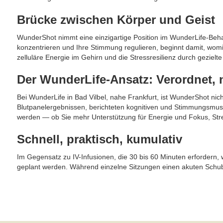
Brücke zwischen Körper und Geist
WunderShot nimmt eine einzigartige Position im WunderLife-Beha
konzentrieren und Ihre Stimmung regulieren, beginnt damit, womit
zelluläre Energie im Gehirn und die Stressresilienz durch gezielte
Der WunderLife-Ansatz: Verordnet, ni
Bei WunderLife in Bad Vilbel, nahe Frankfurt, ist WunderShot nic
Blutpanelergebnissen, berichteten kognitiven und Stimmungsmus
werden — ob Sie mehr Unterstützung für Energie und Fokus, Stres
Schnell, praktisch, kumulativ
Im Gegensatz zu IV-Infusionen, die 30 bis 60 Minuten erfordern, 
geplant werden. Während einzelne Sitzungen einen akuten Schub b