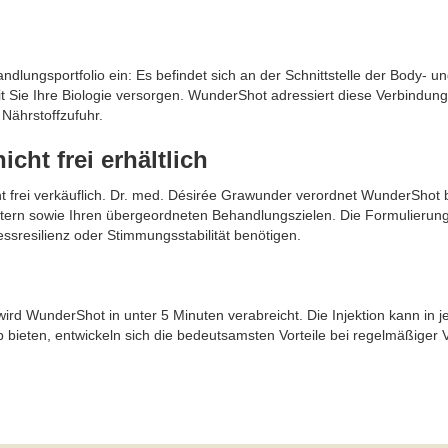
ndlungsportfolio ein: Es befindet sich an der Schnittstelle der Body
 Sie Ihre Biologie versorgen. WunderShot adressiert diese Verbindung 
 Nährstoffzufuhr.
cht frei erhältlich
ht frei verkäuflich. Dr. med. Désirée Grawunder verordnet WunderShot b
tern sowie Ihren übergeordneten Behandlungszielen. Die Formulierung
sresilienz oder Stimmungsstabilität benötigen.
wird WunderShot in unter 5 Minuten verabreicht. Die Injektion kann in j
ieten, entwickeln sich die bedeutsamsten Vorteile bei regelmäßiger V