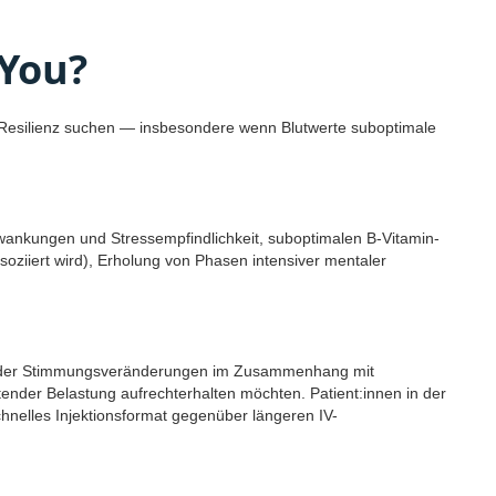
 You?
le Resilienz suchen — insbesondere wenn Blutwerte suboptimale
wankungen und Stressempfindlichkeit, suboptimalen B-Vitamin-
oziiert wird), Erholung von Phasen intensiver mentaler
ng oder Stimmungsveränderungen im Zusammenhang mit
ender Belastung aufrechterhalten möchten. Patient:innen in der
hnelles Injektionsformat gegenüber längeren IV-