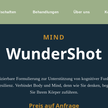
dschaften
Behandlungen
Über uns
K
MIND
WunderShot
njizierbare Formulierung zur Unterstützung von kognitiver Fu
esilienz. Verbindet Body und Mind, denn wie Sie denken, beg
Sie Ihrem Körper zuführen.
Preis auf Anfrage