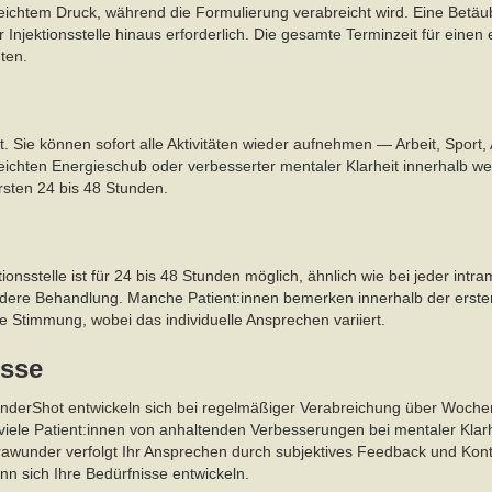
n leichtem Druck, während die Formulierung verabreicht wird. Eine Betäub
 Injektionsstelle hinaus erforderlich. Die gesamte Terminzeit für ein
ten.
ht. Sie können sofort alle Aktivitäten wieder aufnehmen — Arbeit, Sport
leichten Energieschub oder verbesserter mentaler Klarheit innerhalb 
rsten 24 bis 48 Stunden.
tionsstelle ist für 24 bis 48 Stunden möglich, ähnlich wie bei jeder intra
ndere Behandlung. Manche Patient:innen bemerken innerhalb der erste
e Stimmung, wobei das individuelle Ansprechen variiert.
isse
nderShot entwickeln sich bei regelmäßiger Verabreichung über Wochen.
viele Patient:innen von anhaltenden Verbesserungen bei mentaler Klar
Grawunder verfolgt Ihr Ansprechen durch subjektives Feedback und Kont
nn sich Ihre Bedürfnisse entwickeln.