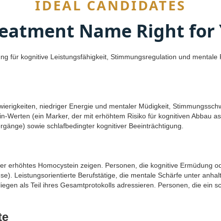
IDEAL CANDIDATES
reatment Name Right for
tzung für kognitive Leistungsfähigkeit, Stimmungsregulation und menta
ierigkeiten, niedriger Energie und mentaler Müdigkeit, Stimmungssch
-Werten (ein Marker, der mit erhöhtem Risiko für kognitiven Abbau ass
gänge) sowie schlafbedingter kognitiver Beeinträchtigung.
e oder erhöhtes Homocystein zeigen. Personen, die kognitive Ermüdu
 Leistungsorientierte Berufstätige, die mentale Schärfe unter anhalt
en als Teil ihres Gesamtprotokolls adressieren. Personen, die ein sc
te